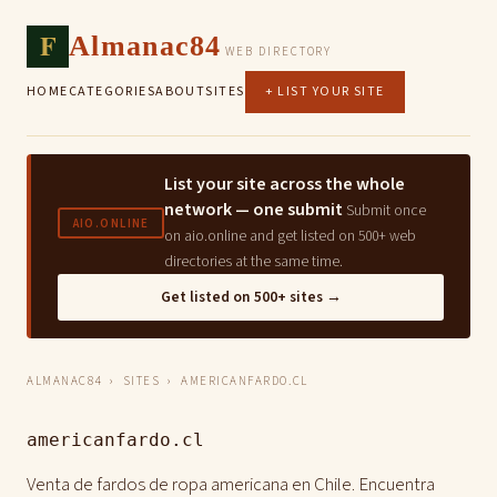
F
Almanac84
WEB DIRECTORY
HOME
CATEGORIES
ABOUT
SITES
+ LIST YOUR SITE
List your site across the whole
network — one submit
Submit once
AIO.ONLINE
on aio.online and get listed on 500+ web
directories at the same time.
Get listed on 500+ sites →
ALMANAC84
›
SITES
› AMERICANFARDO.CL
americanfardo.cl
Venta de fardos de ropa americana en Chile. Encuentra