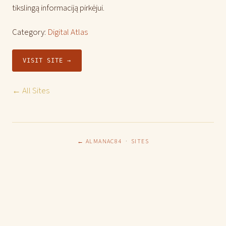
tikslingą informaciją pirkėjui.
Category:
Digital Atlas
VISIT SITE →
← All Sites
← ALMANAC84
·
SITES