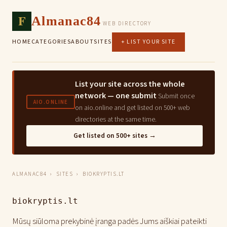
F
Almanac84
WEB DIRECTORY
HOME
CATEGORIES
ABOUT
SITES
+ LIST YOUR SITE
List your site across the whole
network — one submit
Submit once
AIO.ONLINE
on aio.online and get listed on 500+ web
directories at the same time.
Get listed on 500+ sites →
ALMANAC84
›
SITES
› BIOKRYPTIS.LT
biokryptis.lt
Mūsų siūloma prekybinė įranga padės Jums aiškiai pateikti