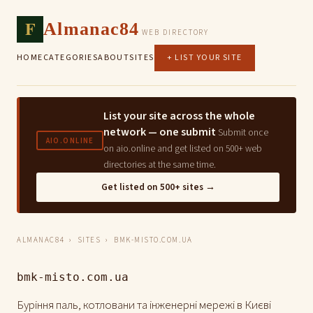
F
Almanac84
WEB DIRECTORY
HOME
CATEGORIES
ABOUT
SITES
+ LIST YOUR SITE
List your site across the whole
network — one submit
Submit once
AIO.ONLINE
on aio.online and get listed on 500+ web
directories at the same time.
Get listed on 500+ sites →
ALMANAC84
›
SITES
› BMK-MISTO.COM.UA
bmk-misto.com.ua
Буріння паль, котловани та інженерні мережі в Києві