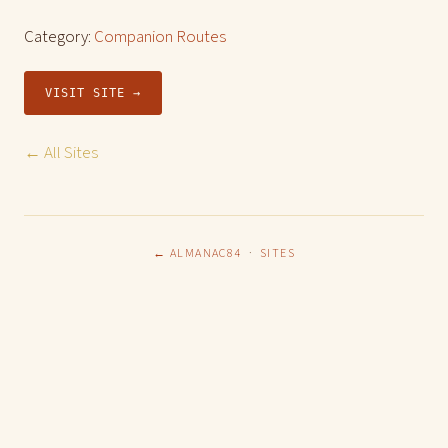
Category:
Companion Routes
VISIT SITE →
← All Sites
← ALMANAC84
·
SITES