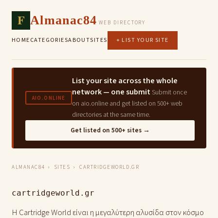
F
Almanac84
WEB DIRECTORY
HOME
CATEGORIES
ABOUT
SITES
+ LIST YOUR SITE
List your site across the whole
network — one submit
Submit once
AIO.ONLINE
on aio.online and get listed on 500+ web
directories at the same time.
Get listed on 500+ sites →
ALMANAC84
›
SITES
› CARTRIDGEWORLD.GR
cartridgeworld.gr
Η Cartridge World είναι η μεγαλύτερη αλυσίδα στον κόσμο