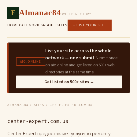
F
Almanac84
WEB DIRECTORY
HOME
CATEGORIES
ABOUT
SITES
+ LIST YOUR SITE
List your site across the whole
network — one submit
Submit once
AIO.ONLINE
on aio.online and get listed on 500+ web
directories at the same time.
Get listed on 500+ sites →
ALMANAC84
›
SITES
› CENTER-EXPERT.COM.UA
center-expert.com.ua
Center Expert предоставляет услуги по ремонту