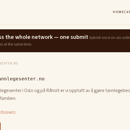
HOME
CA
ross the whole network — one submit
Submit once on aio.onli
es at the same time.
SENTER.NO
annlegesenter.no
nlegesenter i Oslo og på Råholt er vi opptatt av å gjøre tannlegeb
 familien.
titioners