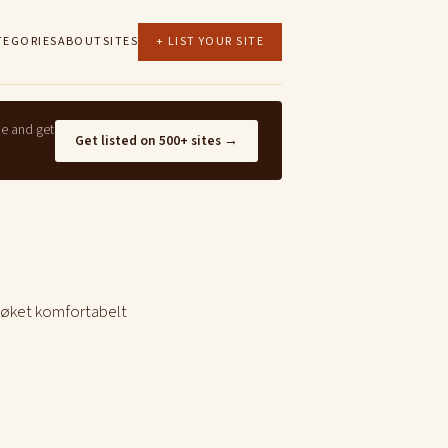
TEGORIES
ABOUT
SITES
+ LIST YOUR SITE
ne and get
Get listed on 500+ sites →
esøket komfortabelt