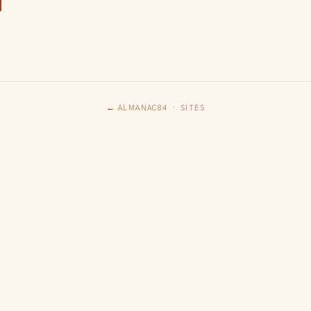
← ALMANAC84
·
SITES