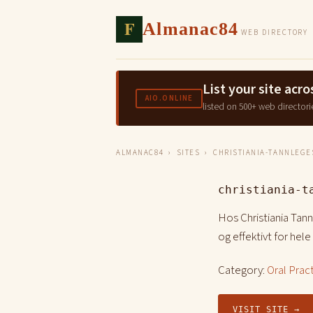
F
Almanac84
WEB DIRECTORY
List your site ac
AIO.ONLINE
listed on 500+ web directori
ALMANAC84
›
SITES
› CHRISTIANIA-TANNLEGE
christiania-t
Hos Christiania Tan
og effektivt for hele
Category:
Oral Prac
VISIT SITE →