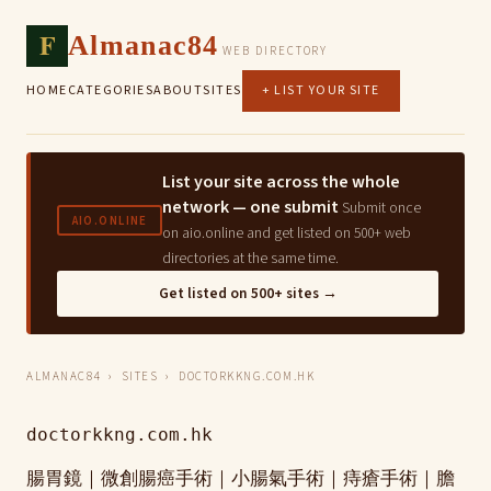
F
Almanac84
WEB DIRECTORY
HOME
CATEGORIES
ABOUT
SITES
+ LIST YOUR SITE
List your site across the whole
network — one submit
Submit once
AIO.ONLINE
on aio.online and get listed on 500+ web
directories at the same time.
Get listed on 500+ sites →
ALMANAC84
›
SITES
› DOCTORKKNG.COM.HK
doctorkkng.com.hk
腸胃鏡｜微創腸癌手術｜小腸氣手術｜痔瘡手術｜膽