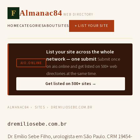
F
Almanac84
WEB DIRECTORY
HOME
CATEGORIES
ABOUT
SITES
+ LIST YOUR SITE
List your site across the whole
network — one submit
Submit once
AIO.ONLINE
on aio.online and get listed on 500+ web
directories at the same time.
Get listed on 500+ sites →
ALMANAC84
›
SITES
› DREMILIOSEBE.COM.BR
dremiliosebe.com.br
Dr. Emílio Sebe Filho, urologista em São Paulo. CRM 19454-