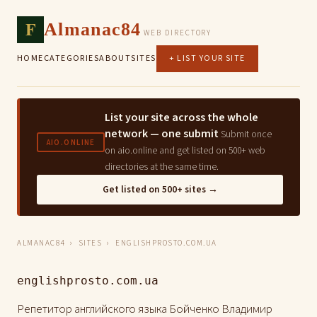
F
Almanac84
WEB DIRECTORY
HOME
CATEGORIES
ABOUT
SITES
+ LIST YOUR SITE
List your site across the whole
network — one submit
Submit once
AIO.ONLINE
on aio.online and get listed on 500+ web
directories at the same time.
Get listed on 500+ sites →
ALMANAC84
›
SITES
› ENGLISHPROSTO.COM.UA
englishprosto.com.ua
Репетитор английского языка Бойченко Владимир