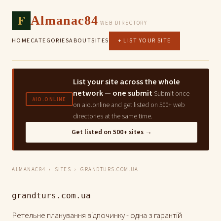
F
Almanac84
WEB DIRECTORY
HOME
CATEGORIES
ABOUT
SITES
+ LIST YOUR SITE
List your site across the whole
network — one submit
Submit once
AIO.ONLINE
on aio.online and get listed on 500+ web
directories at the same time.
Get listed on 500+ sites →
ALMANAC84
›
SITES
› GRANDTURS.COM.UA
grandturs.com.ua
Ретельне планування відпочинку - одна з гарантій