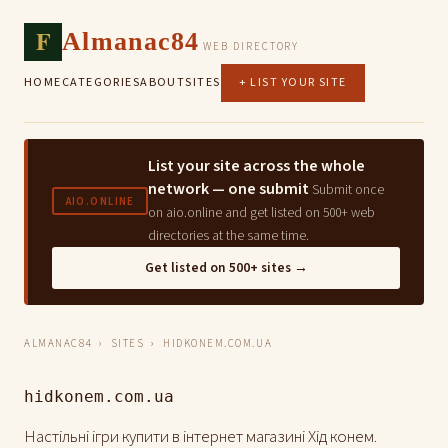
F
Almanac84
WEB DIRECTORY
HOME
CATEGORIES
ABOUT
SITES
+ LIST YOUR SITE
List your site across the whole
network — one submit
Submit once
AIO.ONLINE
on aio.online and get listed on 500+ web
directories at the same time.
Get listed on 500+ sites →
ALMANAC84
›
SITES
› HIDKONEM.COM.UA
hidkonem.com.ua
Настільні ігри купити в інтернет магазині Хід конем.