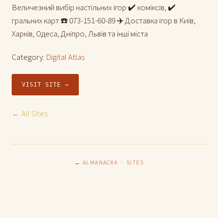
Величезний вибір настільних ігор ✔️ коміксів, ✔️
гральних карт ☎️ 073-151-60-89 ✈️ Доставка ігор в Київ,
Харків, Одеса, Дніпро, Львів та інші міста
Category:
Digital Atlas
VISIT SITE →
← All Sites
← ALMANAC84
·
SITES