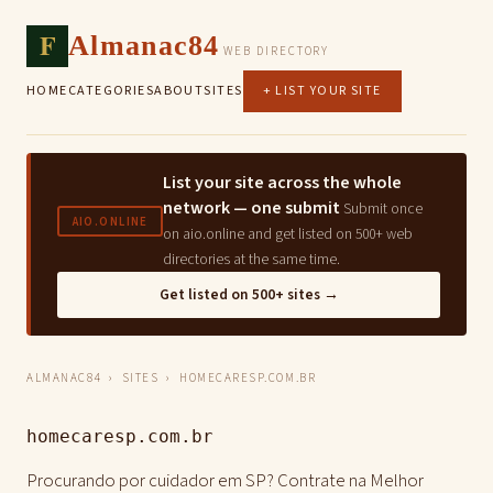
F
Almanac84
WEB DIRECTORY
HOME
CATEGORIES
ABOUT
SITES
+ LIST YOUR SITE
List your site across the whole
network — one submit
Submit once
AIO.ONLINE
on aio.online and get listed on 500+ web
directories at the same time.
Get listed on 500+ sites →
ALMANAC84
›
SITES
› HOMECARESP.COM.BR
homecaresp.com.br
Procurando por cuidador em SP? Contrate na Melhor