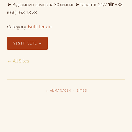
➤ Відкриємо замок за 30 хвилин ➤ Гарантія 24/7 ☎ +38
(050) 058-18-83
Category:
Built Terrain
VISIT SITE →
← All Sites
← ALMANAC84
·
SITES