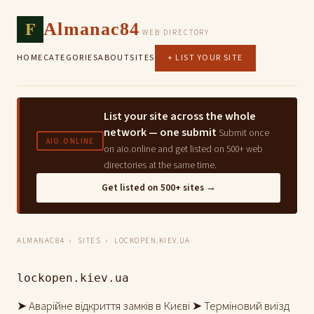
F
Almanac84
WEB DIRECTORY
HOME
CATEGORIES
ABOUT
SITES
+ LIST YOUR SITE
List your site across the whole
network — one submit
Submit once
AIO.ONLINE
on aio.online and get listed on 500+ web
directories at the same time.
Get listed on 500+ sites →
ALMANAC84
›
SITES
› LOCKOPEN.KIEV.UA
lockopen.kiev.ua
➤ Аварійне відкриття замків в Києві ➤ Терміновий виїзд