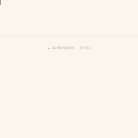
← ALMANAC84
·
SITES