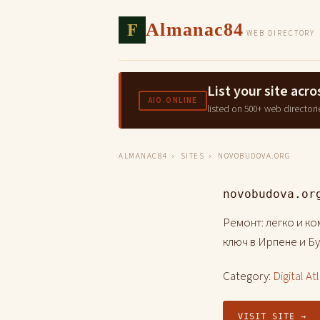
F
Almanac84
WEB DIRECTORY
List your site ac
AIO.ONLINE
listed on 500+ web directori
ALMANAC84
›
SITES
› NOVOBUDOVA.ORG
novobudova.or
Ремонт: легко и ко
ключ в Ирпене и Бу
Category:
Digital At
VISIT SITE →