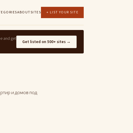
TEGORIES
ABOUT
SITES
+ LIST YOUR SITE
ne and get
Get listed on 500+ sites →
артир и домов под