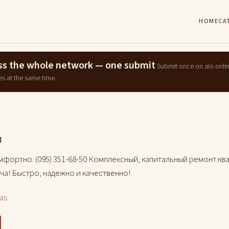
HOME
CA
ross the whole network — one submit
Submit once on aio.onli
es at the same time.
g
мфортно. (095) 351-68-50 Комплексный, капитальный ремонт кв
ча! Быстро, надежно и качественно!
las