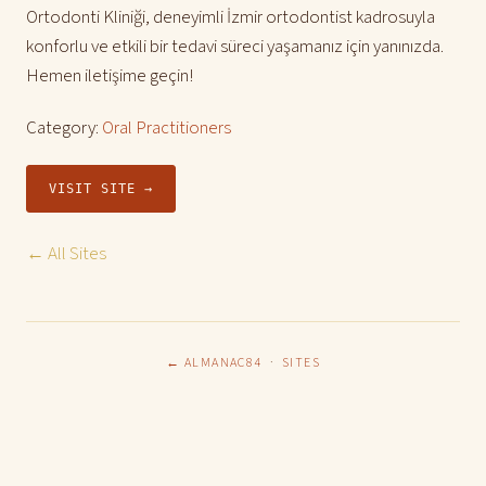
Ortodonti Kliniği, deneyimli İzmir ortodontist kadrosuyla
konforlu ve etkili bir tedavi süreci yaşamanız için yanınızda.
Hemen iletişime geçin!
Category:
Oral Practitioners
VISIT SITE →
← All Sites
← ALMANAC84
·
SITES