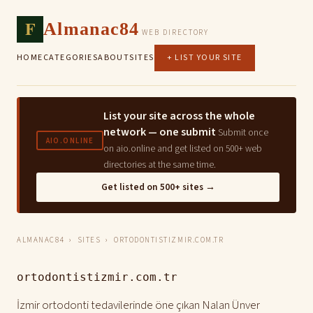
F
Almanac84
WEB DIRECTORY
HOME
CATEGORIES
ABOUT
SITES
+ LIST YOUR SITE
List your site across the whole
network — one submit
Submit once
AIO.ONLINE
on aio.online and get listed on 500+ web
directories at the same time.
Get listed on 500+ sites →
ALMANAC84
›
SITES
› ORTODONTISTIZMIR.COM.TR
ortodontistizmir.com.tr
İzmir ortodonti tedavilerinde öne çıkan Nalan Ünver