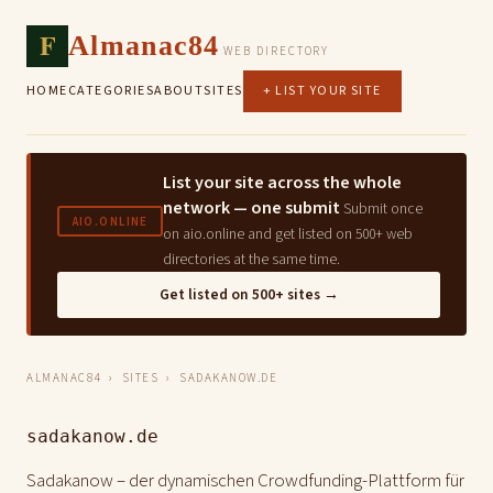
F
Almanac84
WEB DIRECTORY
HOME
CATEGORIES
ABOUT
SITES
+ LIST YOUR SITE
List your site across the whole
network — one submit
Submit once
AIO.ONLINE
on aio.online and get listed on 500+ web
directories at the same time.
Get listed on 500+ sites →
ALMANAC84
›
SITES
› SADAKANOW.DE
sadakanow.de
Sadakanow – der dynamischen Crowdfunding-Plattform für