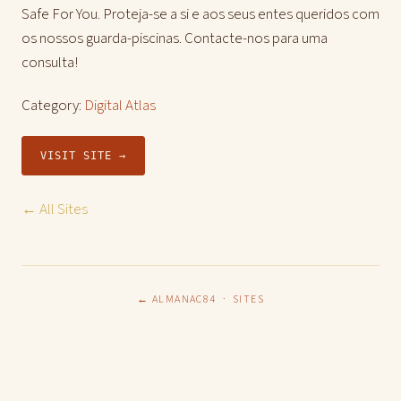
Safe For You. Proteja-se a si e aos seus entes queridos com
os nossos guarda-piscinas. Contacte-nos para uma
consulta!
Category:
Digital Atlas
VISIT SITE →
← All Sites
← ALMANAC84
·
SITES