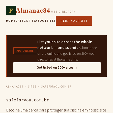
F
Almanac84
WEB DIRECTORY
HOME
CATEGORIES
ABOUT
SITES
+ LIST YOUR SITE
List your site across the whole
network — one submit
Submit once
AIO.ONLINE
on aio.online and get listed on 500+ web
directories at the same time.
Get listed on 500+ sites →
ALMANAC84
›
SITES
› SAFEFORYOU.COM.BR
safeforyou.com.br
Escolha uma cerca para proteger sua piscina em nosso site