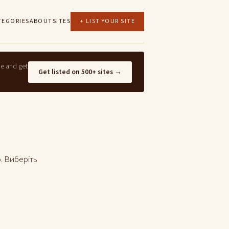
TEGORIES
ABOUT
SITES
+ LIST YOUR SITE
ne and get
Get listed on 500+ sites →
. Виберіть