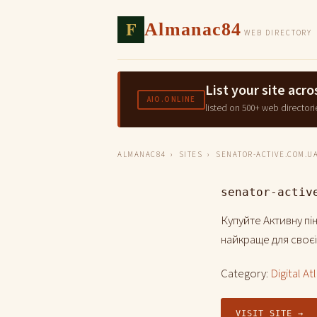
F
Almanac84
WEB DIRECTORY
List your site ac
AIO.ONLINE
listed on 500+ web directori
ALMANAC84
›
SITES
› SENATOR-ACTIVE.COM.U
senator-activ
Купуйте Активну пі
найкраще для своє
Category:
Digital At
VISIT SITE →