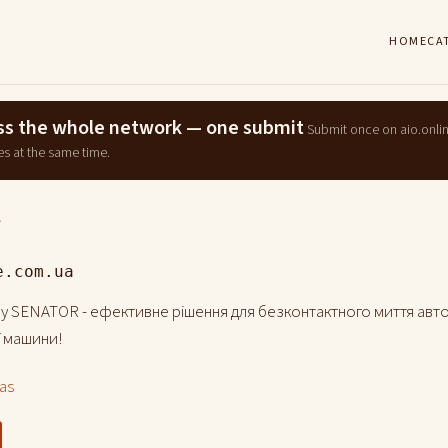
HOME
CA
ross the whole network — one submit
Submit once on aio.onli
es at the same time.
A
e.com.ua
ну SENATOR - ефективне рішення для безконтактного миття авто
ї машини!
las