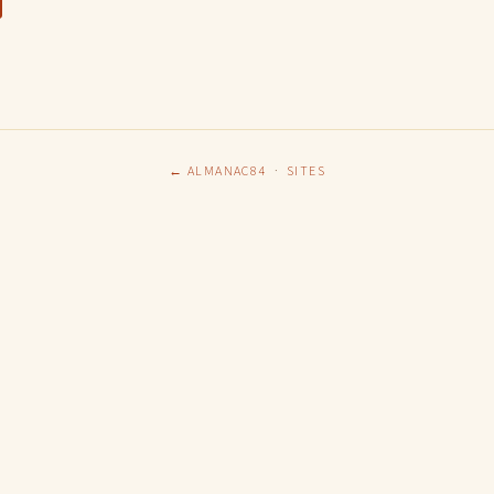
← ALMANAC84
·
SITES