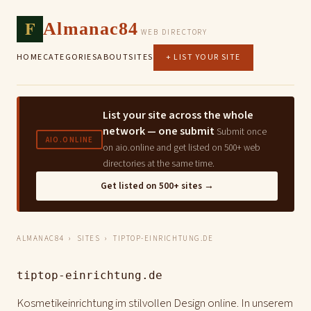
F
Almanac84
WEB DIRECTORY
HOME
CATEGORIES
ABOUT
SITES
+ LIST YOUR SITE
List your site across the whole
network — one submit
Submit once
AIO.ONLINE
on aio.online and get listed on 500+ web
directories at the same time.
Get listed on 500+ sites →
ALMANAC84
›
SITES
› TIPTOP-EINRICHTUNG.DE
tiptop-einrichtung.de
Kosmetikeinrichtung im stilvollen Design online. In unserem