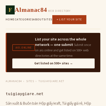
F
Almanac84
WEB DIRECTORY
HOME
CATEGORIES
ABOUT
SITES
+ LIST YOUR SITE
List your site across the whole
network — one submit
Submit once
AIO.ONLINE
on aio.online and get listed on 500+ web
directories at the same time.
Get listed on 500+ sites →
ALMANAC84
›
SITES
› TUIGIAYGIARE.NET
tuigiaygiare.net
Sản xuất & Buôn bán Hộp giấy kraft, Túi giấy giá rẻ, Hộp