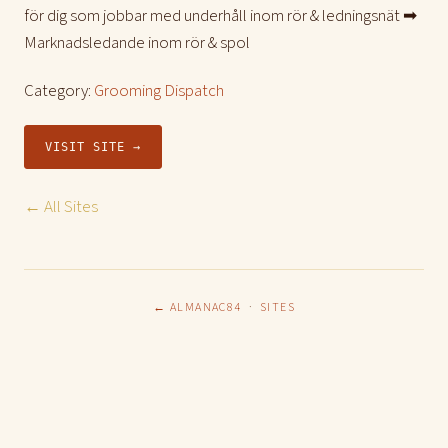
för dig som jobbar med underhåll inom rör & ledningsnät ➡︎
Marknadsledande inom rör & spol
Category:
Grooming Dispatch
VISIT SITE →
← All Sites
← ALMANAC84
·
SITES