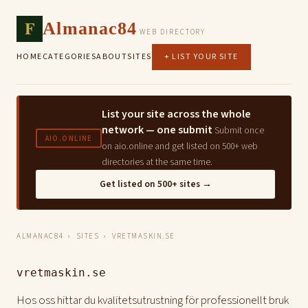
F
Almanac84
WEB DIRECTORY
HOME
CATEGORIES
ABOUT
SITES
+ LIST YOUR SITE
List your site across the whole
network — one submit
Submit once
AIO.ONLINE
on aio.online and get listed on 500+ web
directories at the same time.
Get listed on 500+ sites →
ALMANAC84
›
SITES
› VRETMASKIN.SE
vretmaskin.se
Hos oss hittar du kvalitetsutrustning för professionellt bruk