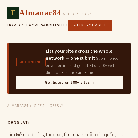
F
Almanac84
WEB DIRECTORY
HOME
CATEGORIES
ABOUT
SITES
+ LIST YOUR SITE
List your site across the whole
network — one submit
Submit once
AIO.ONLINE
on aio.online and get listed on 500+ web
directories at the same time.
Get listed on 500+ sites →
ALMANAC84
›
SITES
› XE5S.VN
xe5s.vn
Tìm kiếm phụ tùng theo xe, tìm mua xe cũ toàn quốc, mua