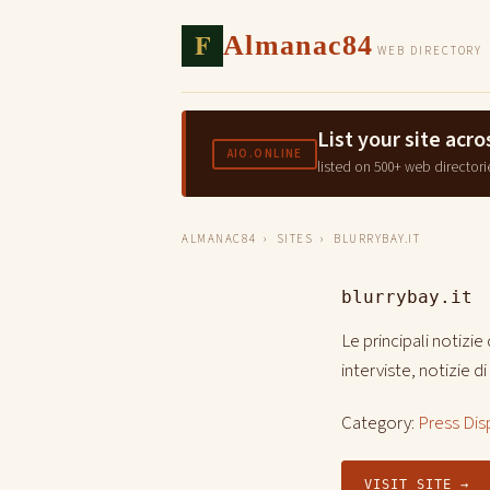
F
Almanac84
WEB DIRECTORY
List your site ac
AIO.ONLINE
listed on 500+ web directori
ALMANAC84
›
SITES
› BLURRYBAY.IT
blurrybay.it
Le principali notizie
interviste, notizie d
Category:
Press Dis
VISIT SITE →