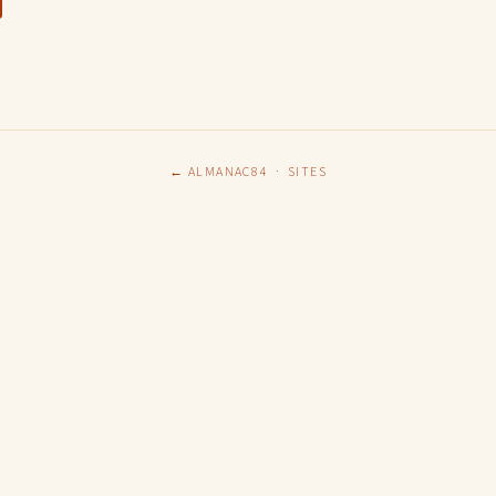
← ALMANAC84
·
SITES