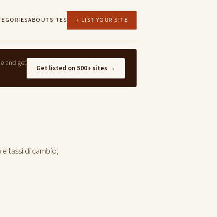
TEGORIES
ABOUT
SITES
+ LIST YOUR SITE
ne and get
Get listed on 500+ sites →
a e tassi di cambio,