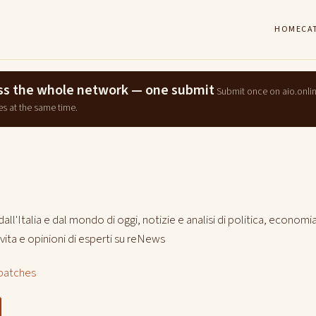
HOME
CA
ross the whole network — one submit
Submit once on aio.onli
es at the same time.
 dall'Italia e dal mondo di oggi, notizie e analisi di politica, economi
i vita e opinioni di esperti su reNews
patches