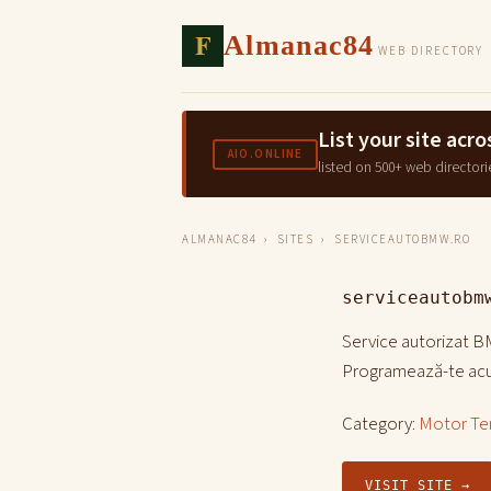
F
Almanac84
WEB DIRECTORY
List your site ac
AIO.ONLINE
listed on 500+ web directori
ALMANAC84
›
SITES
› SERVICEAUTOBMW.RO
serviceautobm
Service autorizat BM
Programează-te acu
Category:
Motor Ter
VISIT SITE →