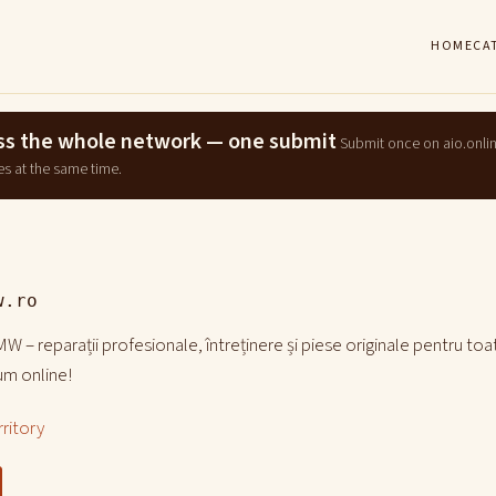
HOME
CA
ross the whole network — one submit
Submit once on aio.onli
es at the same time.
w.ro
W – reparații profesionale, întreținere și piese originale pentru 
m online!
ritory