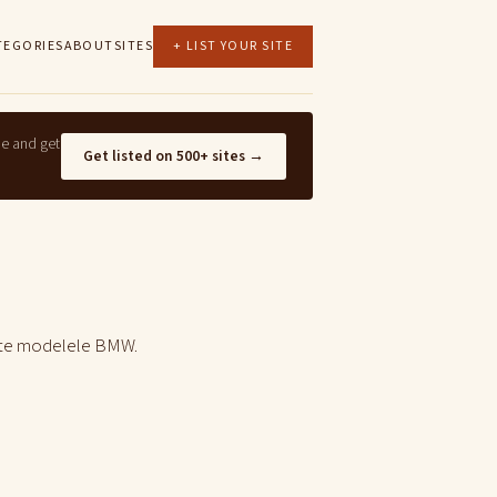
TEGORIES
ABOUT
SITES
+ LIST YOUR SITE
ne and get
Get listed on 500+ sites →
toate modelele BMW.