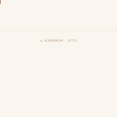
← ALMANAC84
·
SITES