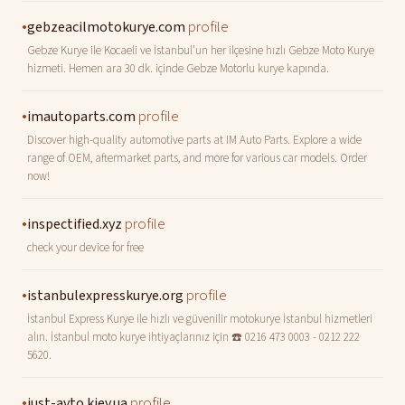
•
profile
gebzeacilmotokurye.com
Gebze Kurye ile Kocaeli ve İstanbul'un her ilçesine hızlı Gebze Moto Kurye
hizmeti. Hemen ara 30 dk. içinde Gebze Motorlu kurye kapında.
•
profile
imautoparts.com
Discover high-quality automotive parts at IM Auto Parts. Explore a wide
range of OEM, aftermarket parts, and more for various car models. Order
now!
•
profile
inspectified.xyz
check your device for free
•
profile
istanbulexpresskurye.org
İstanbul Express Kurye ile hızlı ve güvenilir motokurye İstanbul hizmetleri
alın. İstanbul moto kurye ihtiyaçlarınız için ☎️ 0216 473 0003 - 0212 222
5620.
•
profile
just-avto.kiev.ua