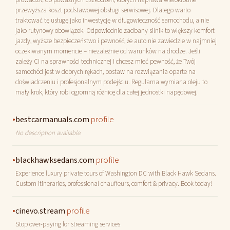
prowadzić do poważnych uszkodzeń, których naprawa wielokrotnie
przewyższa koszt podstawowej obsługi serwisowej. Dlatego warto
traktować tę usługę jako inwestycję w długowieczność samochodu, a nie
jako rutynowy obowiązek. Odpowiednio zadbany silnik to większy komfort
jazdy, wyższe bezpieczeństwo i pewność, że auto nie zawiedzie w najmniej
oczekiwanym momencie – niezależnie od warunków na drodze. Jeśli
zależy Ci na sprawności technicznej i chcesz mieć pewność, że Twój
samochód jest w dobrych rękach, postaw na rozwiązania oparte na
doświadczeniu i profesjonalnym podejściu. Regularna wymiana oleju to
mały krok, który robi ogromną różnicę dla całej jednostki napędowej.
•
profile
bestcarmanuals.com
No description available.
•
profile
blackhawksedans.com
Experience luxury private tours of Washington DC with Black Hawk Sedans.
Custom itineraries, professional chauffeurs, comfort & privacy. Book today!
•
profile
cinevo.stream
Stop over-paying for streaming services