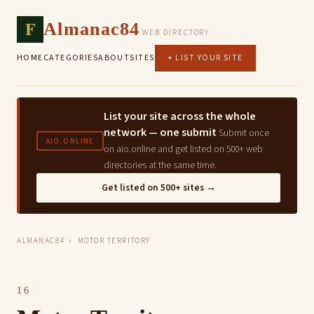
F
Almanac84
WEB DIRECTORY
HOME
CATEGORIES
ABOUT
SITES
+ LIST YOUR SITE
List your site across the whole
network — one submit
Submit once
AIO.ONLINE
on aio.online and get listed on 500+ web
directories at the same time.
Get listed on 500+ sites →
ALMANAC84
› MOTOR TERRITORY
16