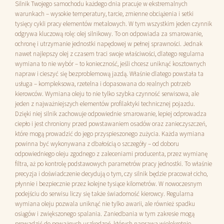
Silnik Twojego samochodu każdego dnia pracuje w ekstremalnych
warunkach – wysokie temperatury, tarcie, zmienne obciążenia i setki
tysięcy cykli pracy elementów metalowych. W tym wszystkim jeden czynnik
odgrywa kluczową rolę: olej silnikowy. To on odpowiada za smarowanie,
ochronę i utrzymanie jednostki napędowej w pełnej sprawności. Jednak
nawet najlepszy olej z czasem traci swoje właściwości, dlatego regularna
wymiana to nie wybór – to konieczność, jeśli chcesz uniknąć kosztownych
napraw i cieszyć się bezproblemową jazdą. Właśnie dlatego powstała ta
usługa – kompleksowa, rzetelna i dopasowana do realnych potrzeb
kierowców. Wymiana oleju to nie tylko szybka czynność serwisowa, ale
jeden z najważniejszych elementów profilaktyki technicznej pojazdu.
Dzięki niej silnik zachowuje odpowiednie smarowanie, lepiej odprowadza
ciepło i jest chroniony przed powstawaniem osadów oraz zanieczyszczeń,
które mogą prowadzić do jego przyspieszonego zużycia. Każda wymiana
powinna być wykonywana z dbałością o szczegóły – od doboru
odpowiedniego oleju zgodnego z zaleceniami producenta, przez wymianę
filtra, aż po kontrolę podstawowych parametrów pracy jednostki. To właśnie
precyzja i doświadczenie decydują o tym, czy silnik będzie pracował cicho,
płynnie i bezpiecznie przez kolejne tysiące kilometrów. W nowoczesnym
podejściu do serwisu liczy się także świadomość kierowcy. Regularna
wymiana oleju pozwala uniknąć nie tylko awarii, ale również spadku
osiągów i zwiększonego spalania. Zaniedbania w tym zakresie mogą