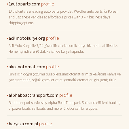
•
profile
1autoparts.com
1AutoParts is a leading auto parts provider. We offer auto parts for Korean
and Japanese vehicles at affordable prices with 3 – 7 business days
shipping options.
•
profile
acilmotokurye.org
Acil Moto Kurye ile 7/24 güvenilir ve ekonomik kurye hizmeti alabilirsiniz.
Hemen şimdi ara 30 dakika içinde kurye kapında.
•
profile
akcenotomat.com
İşiniz için doğru çözümü bulabileceğiniz otomatlarımızı keşfedin! Kahve ve
çay otomatları, soğuk içecekler ve atıştırmalık otomatları gibi geniş ürün
•
profile
alphaboattransport.com
Boat transport services by Alpha Boat Transport. Safe and efficient hauling
of power boats, sailboats, and more. Click or call for a quote.
•
profile
barycza.com.pl