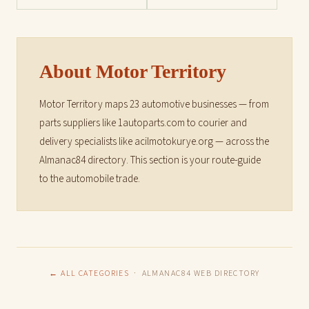
About Motor Territory
Motor Territory maps 23 automotive businesses — from
parts suppliers like 1autoparts.com to courier and
delivery specialists like acilmotokurye.org — across the
Almanac84 directory. This section is your route-guide
to the automobile trade.
← ALL CATEGORIES
· ALMANAC84 WEB DIRECTORY