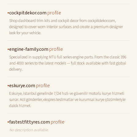
•
profile
cockpitdekor.com
Shop dashboard trim kits and cockpit decor from cockpitdekor.com,
designed to cover worn interior surfaces and create a premium designer
look for your vehicle.
•
profile
engine-family.com
Specialized in supplying MTU full series engine parts. From the classic 396
and 4000 series to the latest models — full stock available with fast global
delivery.
•
profile
eskurye.com
Eskurye, İstanbul genelinde 7/24 hızlı ve güvenilir motorlu kurye hizmeti
sunar. Acil gönderiler, ekspres teslimatlar ve kurumsal kurye çözümleriyle
dakik hizmet.
•
profile
fastestfittyres.com
No description available.