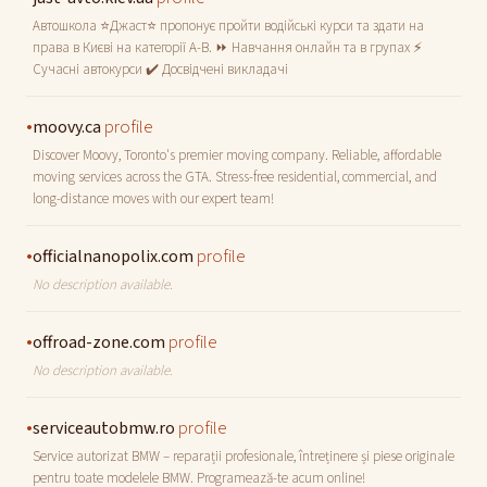
Автошкола ⭐Джаст⭐ пропонує пройти водійські курси та здати на
права в Києві на категорії A-B. ⏩ Навчання онлайн та в групах ⚡
Сучасні автокурси ✔️ Досвідчені викладачі
•
profile
moovy.ca
Discover Moovy, Toronto's premier moving company. Reliable, affordable
moving services across the GTA. Stress-free residential, commercial, and
long-distance moves with our expert team!
•
profile
officialnanopolix.com
No description available.
•
profile
offroad-zone.com
No description available.
•
profile
serviceautobmw.ro
Service autorizat BMW – reparații profesionale, întreținere și piese originale
pentru toate modelele BMW. Programează-te acum online!